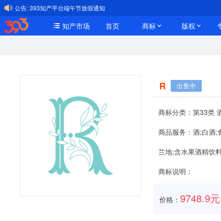
公告:
393知产平台端午节放假通知
知产市场
首页
商标
版权
R
出售中
商标分类：
第33类 
商品服务：
酒;白酒
兰地;含水果酒精饮料
商标说明：
9748.9元
价格：