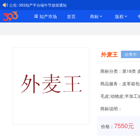
公告:
393知产平台端午节放假通知
知产市场
首页
商标
版权
外麦王
出售中
商标分类：
第18类
商品服务：
皮革箱包
毛皮;动物皮;半加
商标说明：
7550元
价格：